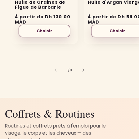
Huile de Graines de
Huile d'Argan Vierg
Figue de Barbarie
Prix
À partir de Dh 130.00
Prix
À partir de Dh 59.0
habituel
MAD
habituel
MAD
Choisir
Choisir
de
1
/
8
Coffrets & Routines
Routines et coffrets prêts à l'emploi pour le
visage, le corps et les cheveux — des