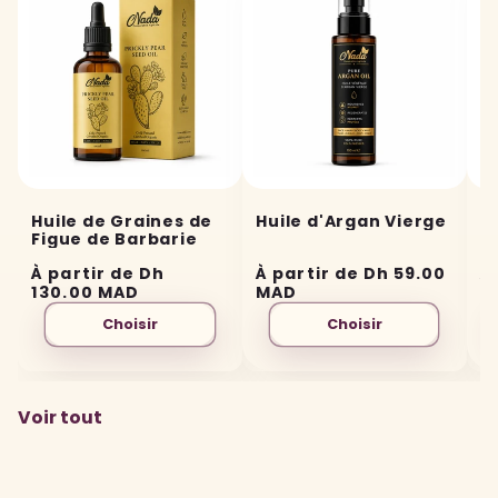
Huile de Graines de
Huile d'Argan Vierge
H
Figue de Barbarie
Prix
À partir de Dh
Prix
À partir de Dh 59.00
P
À
habituel
130.00 MAD
habituel
MAD
h
M
Choisir
Choisir
Voir tout