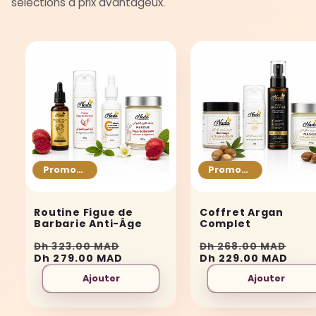
sélections à prix avantageux.
Promotion
Promotion
Routine Figue de
Coffret Argan
Barbarie Anti-Âge
Complet
Prix
Prix
Prix
Pri
Dh 323.00 MAD
Dh 268.00 MAD
habituel
Dh 279.00 MAD
promotionnel
habituel
Dh 229.00 MAD
pro
Ajouter
Ajouter