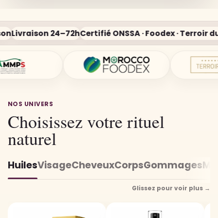
ivraison 24–72h
Certifié ONSSA · Foodex · Terroir du Ma
NOS UNIVERS
Choisissez votre rituel
naturel
Huiles
Visage
Cheveux
Corps
Gommages
Ma
Glissez pour voir plus →